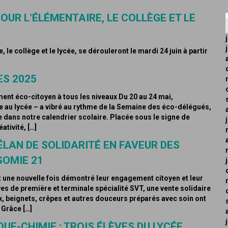
OUR L’ÉLÉMENTAIRE, LE COLLÈGE ET LE
, le collège et le lycée, se dérouleront le mardi 24 juin à partir
ES 2025
nt éco-citoyen à tous les niveaux Du 20 au 24 mai,
le au lycée – a vibré au rythme de la Semaine des éco-délégués,
dans notre calendrier scolaire. Placée sous le signe de
ativité, […]
ÉLAN DE SOLIDARITÉ EN FAVEUR DES
SOMIE 21
t une nouvelle fois démontré leur engagement citoyen et leur
lèves de première et terminale spécialité SVT, une vente solidaire
x, beignets, crêpes et autres douceurs préparés avec soin ont
 Grâce […]
UE-CHIMIE : TROIS ÉLÈVES DU LYCÉE