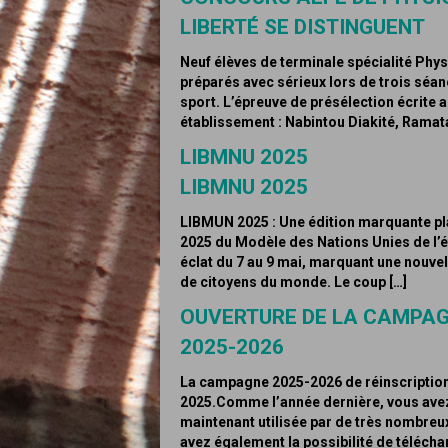
LIBERTÉ SE DISTINGUENT
Neuf élèves de terminale spécialité Phys
préparés avec sérieux lors de trois séa
sport. L’épreuve de présélection écrite 
établissement : Nabintou Diakité, Ramata
LIBMNU 2025
LIBMNU 2025
LIBMUN 2025 : Une édition marquante plac
2025 du Modèle des Nations Unies de l’
éclat du 7 au 9 mai, marquant une nouvel
de citoyens du monde. Le coup […]
OUVERTURE DE LA CAMPAGN
2025-2026
La campagne 2025-2026 de réinscription e
2025.Comme l’année dernière, vous avez 
maintenant utilisée par de très nombreu
avez également la possibilité de téléch