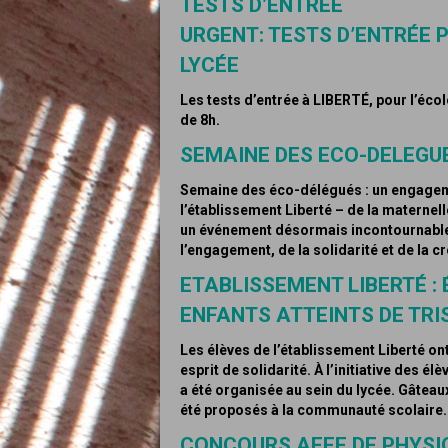
TESTS D’ENTRÉE
URGENT: TESTS D’ENTRÉE P
LYCÉE
Les tests d’entrée à LIBERTÉ, pour l’école
de 8h.
SEMAINE DES ECO-DELEGU
Semaine des éco-délégués : un engageme
l’établissement Liberté – de la maternel
un événement désormais incontournable 
l’engagement, de la solidarité et de la cré
ETABLISSEMENT LIBERTÉ : 
ENFANTS ATTEINTS DE TRI
Les élèves de l’établissement Liberté on
esprit de solidarité. À l’initiative des é
a été organisée au sein du lycée. Gâteau
été proposés à la communauté scolaire.
CONCOURS AEFE DE PHYSIQ