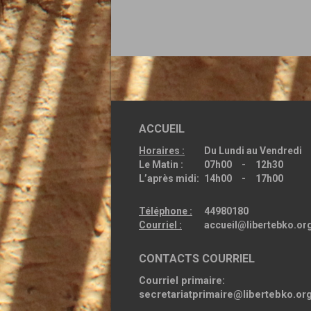
ACCUEIL
Horaires :
Du Lundi au Vendredi
Le Matin :
07h00 - 12h30
L’après midi:
14h00 - 17h00
Téléphone :
44980180
Courriel :
accueil@libertebko.or
CONTACTS COURRIEL
Courriel primaire:
secretariatprimaire@libertebko.or