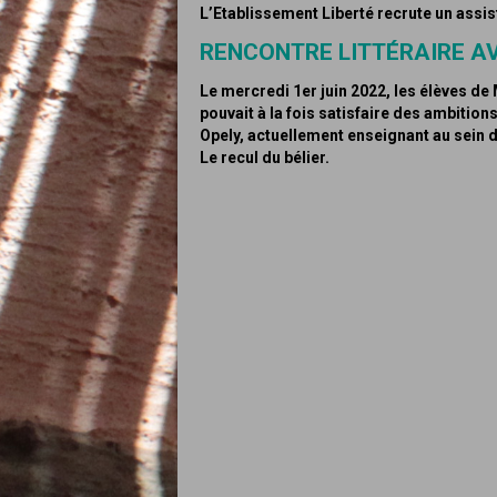
L’Etablissement Liberté recrute un assis
RENCONTRE LITTÉRAIRE A
Le mercredi 1er juin 2022, les élèves de 
pouvait à la fois satisfaire des ambition
Opely, actuellement enseignant au sein de
Le recul du bélier.