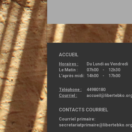
ACCUEIL
Horaires :
Du Lundi au Vendredi
Le Matin :
07h00 - 12h30
L’après midi:
14h00 - 17h00
Téléphone :
44980180
Courriel :
accueil@libertebko.or
CONTACTS COURRIEL
Courriel primaire:
secretariatprimaire@libertebko.or