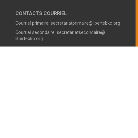
CONTACTS COURRIEL
Courriel primaire:
secretariatprimaire@libertebko.org
Courriel secondaire:
secretariatsecondaire@
libertebko.org
VIE SCOLAIRE COLLEGE
Horaires :
Du Lundi au Vendredi
Le Matin :
07h00 - 12h30
L’après-midi
14h00 - 17h00
Téléphone :
44980180
VIE SCOLAIRE LYCÉE
Horaires :
Du Lundi au Vendredi
Le Matin :
07h00 - 12h30
L’après-midi
14h00 - 17h00
Téléphone :
44980180