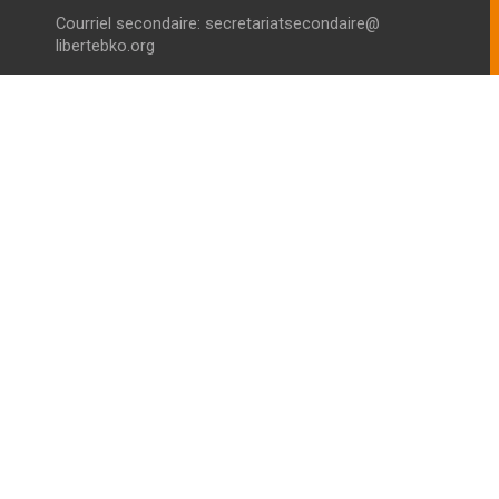
Courriel secondaire:
secretariatsecondaire@
libertebko.org
VIE SCOLAIRE COLLEGE
Horaires :
Du Lundi au Vendredi
Le Matin :
07h00 - 12h30
L’après-midi
14h00 - 17h00
Téléphone :
44980180
VIE SCOLAIRE LYCÉE
Horaires :
Du Lundi au Vendredi
Le Matin :
07h00 - 12h30
L’après-midi
14h00 - 17h00
Téléphone :
44980180
POUR NOUS LOCALISER :