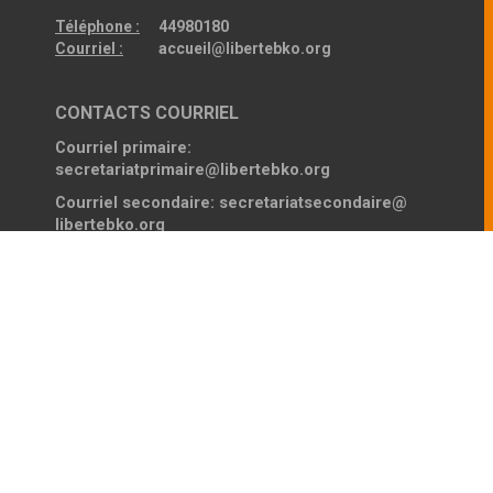
Téléphone :
44980180
Courriel :
accueil@libertebko.org
CONTACTS COURRIEL
Courriel primaire:
secretariatprimaire@libertebko.org
Courriel secondaire:
secretariatsecondaire@
libertebko.org
VIE SCOLAIRE COLLEGE
Horaires :
Du Lundi au Vendredi
Le Matin :
07h00 - 12h30
L’après-midi
14h00 - 17h00
Téléphone :
44980180
VIE SCOLAIRE LYCÉE