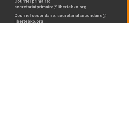
Courriel primaire:
secretariatprimaire@libertebko.org
Courriel secondaire:
secretariatsecondaire@
libertebko.org
VIE SCOLAIRE COLLEGE
Horaires :
Du Lundi au Vendredi
Le Matin :
07h00 - 12h30
L’après-midi
14h00 - 17h00
Téléphone :
44980180
VIE SCOLAIRE LYCÉE
Horaires :
Du Lundi au Vendredi
Le Matin :
07h00 - 12h30
L’après-midi
14h00 - 17h00
Téléphone :
44980180
POUR NOUS LOCALISER :