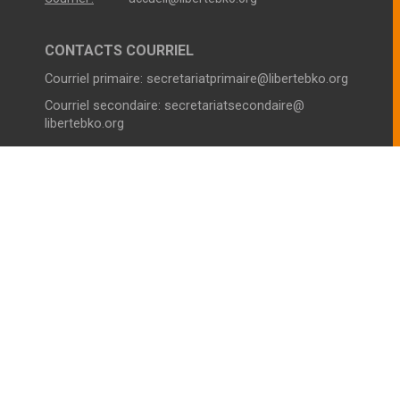
CONTACTS COURRIEL
Courriel primaire:
secretariatprimaire@libertebko.org
Courriel secondaire:
secretariatsecondaire@
libertebko.org
VIE SCOLAIRE COLLEGE
Horaires :
Du Lundi au Vendredi
Le Matin :
07h00 - 12h30
L’après-midi
14h00 - 17h00
Téléphone :
44980180
VIE SCOLAIRE LYCÉE
Horaires :
Du Lundi au Vendredi
Le Matin :
07h00 - 12h30
L’après-midi
14h00 - 17h00
Téléphone :
44980180