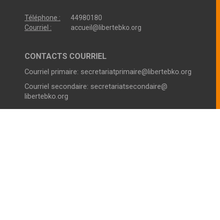
Téléphone :
44980180
Courriel :
accueil@libertebko.org
CONTACTS COURRIEL
Courriel primaire:
secretariatprimaire@libertebko.org
Courriel secondaire:
secretariatsecondaire@
libertebko.org
VIE SCOLAIRE COLLEGE
Horaires :
Du Lundi au Vendredi
Le Matin :
07h00 - 12h30
L’après-midi
14h00 - 17h00
Téléphone :
44980180
VIE SCOLAIRE LYCÉE
Horaires :
Du Lundi au Vendredi