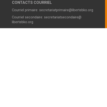
CONTACTS COURRIEL
Courriel primaire:
secretariatprimaire@libertebko.org
Courriel secondaire:
secretariatsecondaire@
libertebko.org
VIE SCOLAIRE COLLEGE
Horaires :
Du Lundi au Vendredi
Le Matin :
07h00 - 12h30
L’après-midi
14h00 - 17h00
Téléphone :
44980180
VIE SCOLAIRE LYCÉE
Horaires :
Du Lundi au Vendredi
Le Matin :
07h00 - 12h30
L’après-midi
14h00 - 17h00
Téléphone :
44980180
POUR NOUS LOCALISER :