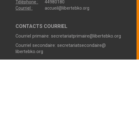
Téléphone :
44980180
Courriel :
accueil@libertebko.org
CONTACTS COURRIEL
Courriel primaire:
secretariatprimaire@libertebko.org
Courriel secondaire:
secretariatsecondaire@
libertebko.org
VIE SCOLAIRE COLLEGE
Horaires :
Du Lundi au Vendredi
Le Matin :
07h00 - 12h30
L’après-midi
14h00 - 17h00
Téléphone :
44980180
VIE SCOLAIRE LYCÉE
Horaires :
Du Lundi au Vendredi
Le Matin :
07h00 - 12h30