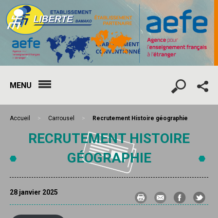
MENU
Accueil
>
Carrousel
>
Recrutement Histoire géographie
RECRUTEMENT HISTOIRE
GÉOGRAPHIE
28 janvier 2025