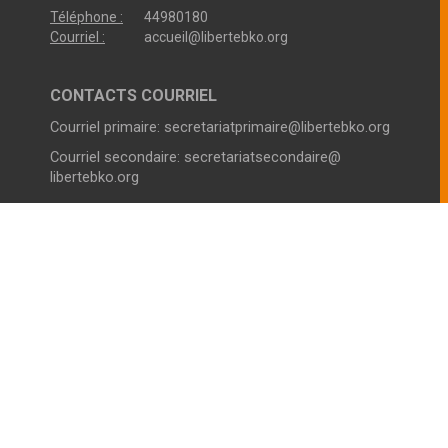
Téléphone :
44980180
Courriel :
accueil@libertebko.org
CONTACTS COURRIEL
Courriel primaire:
secretariatprimaire@libertebko.org
Courriel secondaire:
secretariatsecondaire@
libertebko.org
VIE SCOLAIRE COLLEGE
Horaires :
Du Lundi au Vendredi
Le Matin :
07h00 - 12h30
L’après-midi
14h00 - 17h00
Téléphone :
44980180
VIE SCOLAIRE LYCÉE
Horaires :
Du Lundi au Vendredi
Le Matin :
07h00 - 12h30