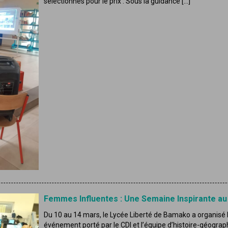
sélectionnés pour le prix : Sous la guidance […]
Femmes Influentes : Une Semaine Inspirante a
Du 10 au 14 mars, le Lycée Liberté de Bamako a organisé
événement porté par le CDI et l’équipe d’histoire-géograph