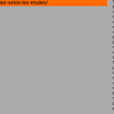
isir-selon-les-etudes/