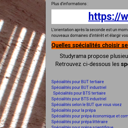
Plus d’informations :
https://
L’orientation après la seconde est un mome
nouveaux domaines d’intérêt et élargir vos
Quelles spécialités choisir s
Studyrama propose plusieur
Retrouvez ci-dessous les
sp
Spécialités pour BUT tertiaire
Spécialités pour BUT industriel
Spécialités pour BTS tertiaire
Spécialités pour BTS industriel
Spécialités selon le BUT que vous visez
Spécialités pour la prépa
Spécialités pour prépa économique et co
Spécialités pour prépa littéraire
Spécialités pour prépa scientifique